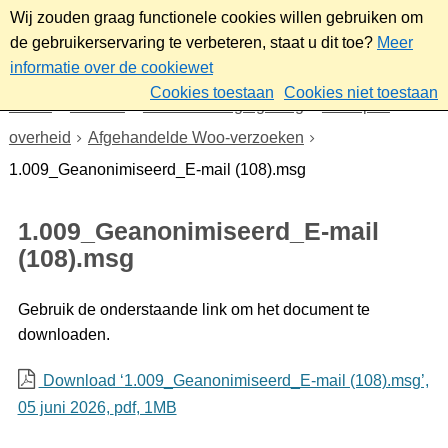
Wij zouden graag functionele cookies willen gebruiken om
de gebruikerservaring te verbeteren, staat u dit toe?
Meer
informatie over de cookiewet
Cookies toestaan
Cookies niet toestaan
Home
Bestuur
Beleid- en regelgeving
Wet open
overheid
Afgehandelde Woo-verzoeken
1.009_Geanonimiseerd_E-mail (108).msg
1.009_Geanonimiseerd_E-mail
(108).msg
Gebruik de onderstaande link om het document te
downloaden.
Download ‘1.009_Geanonimiseerd_E-mail (108).msg’,
05 juni 2026,
pdf
, 1MB