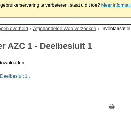
ebruikerservaring te verbeteren, staat u dit toe?
Meer informat
iaal
Werk & ondernemen
Bestuur
Contact
open overheid
Afgehandelde Woo-verzoeken
Inventarisatie
er AZC 1 - Deelbesluit 1
 downloaden.
Deelbesluit 1’,