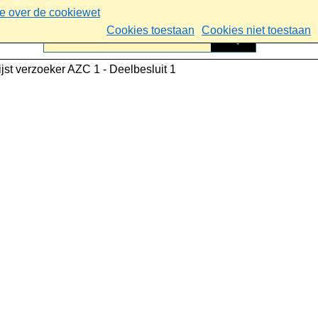
ie over de cookiewet
Cookies toestaan
Cookies niet toestaan
lijst verzoeker AZC 1 - Deelbesluit 1