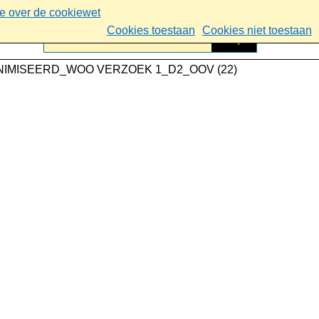
ie over de cookiewet
Cookies toestaan
Cookies niet toestaan
NIMISEERD_WOO VERZOEK 1_D2_OOV (22)