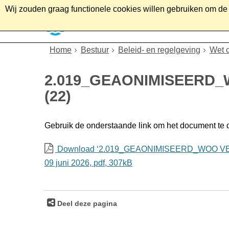
Wij zouden graag functionele cookies willen gebruiken om de g
Home
Wonen
Soc
Home
Bestuur
Beleid- en regelgeving
Wet 
2.019_GEAONIMISEERD
(22)
Gebruik de onderstaande link om het document te
Download ‘2.019_GEAONIMISEERD_WOO VE
09 juni 2026,
pdf
, 307kB
Deel deze pagina