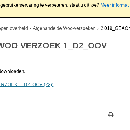
ebruikerservaring te verbeteren, staat u dit toe?
Meer informat
iaal
Werk & ondernemen
Bestuur
Contact
open overheid
Afgehandelde Woo-verzoeken
2.019_GEAO
_WOO VERZOEK 1_D2_OOV
 downloaden.
RZOEK 1_D2_OOV (22)’,