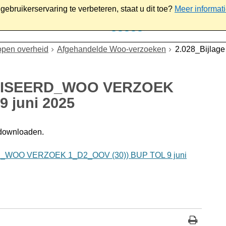
ebruikerservaring te verbeteren, staat u dit toe?
Meer informat
iaal
Werk & ondernemen
Bestuur
Contact
open overheid
Afgehandelde Woo-verzoeken
2.028_Bijl
NIMISEERD_WOO VERZOEK
 juni 2025
 downloaden.
D_WOO VERZOEK 1_D2_OOV (30)) BUP TOL 9 juni