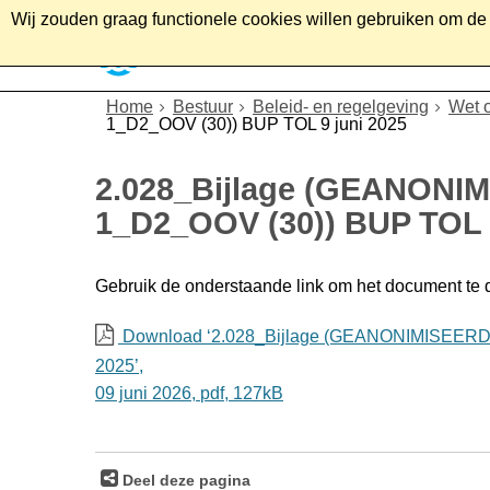
Wij zouden graag functionele cookies willen gebruiken om de g
Home
Wonen
Soc
Home
Bestuur
Beleid- en regelgeving
Wet 
1_D2_OOV (30)) BUP TOL 9 juni 2025
2.028_Bijlage (GEANO
1_D2_OOV (30)) BUP TOL 9
Gebruik de onderstaande link om het document te
Download ‘2.028_Bijlage (GEANONIMISEER
2025’,
09 juni 2026,
pdf
, 127kB
Deel deze pagina