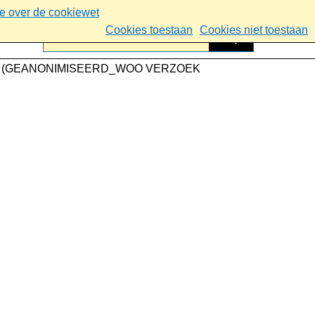
ie over de cookiewet
Cookies toestaan
Cookies niet toestaan
age (GEANONIMISEERD_WOO VERZOEK