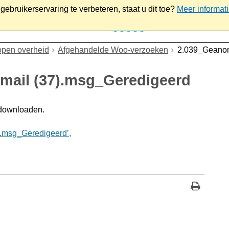
ebruikerservaring te verbeteren, staat u dit toe?
Meer informat
iaal
Werk & ondernemen
Bestuur
Contact
open overheid
Afgehandelde Woo-verzoeken
2.039_Geanon
mail (37).msg_Geredigeerd
 downloaden.
.msg_Geredigeerd’,