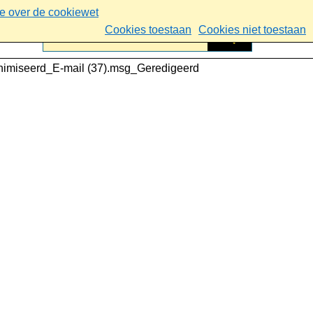
ie over de cookiewet
Cookies toestaan
Cookies niet toestaan
imiseerd_E-mail (37).msg_Geredigeerd