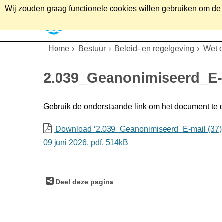
Wij zouden graag functionele cookies willen gebruiken om de g
Home
Wonen
Soc
Home
Bestuur
Beleid- en regelgeving
Wet 
2.039_Geanonimiseerd_E-
Gebruik de onderstaande link om het document te
Download ‘2.039_Geanonimiseerd_E-mail (37)
09 juni 2026,
pdf
, 514kB
Deel deze pagina