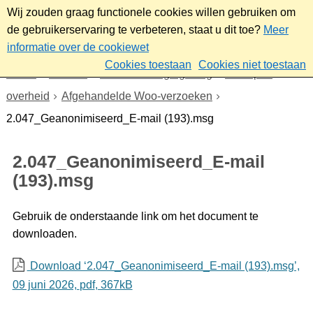
Wij zouden graag functionele cookies willen gebruiken om
de gebruikerservaring te verbeteren, staat u dit toe?
Meer
informatie over de cookiewet
Cookies toestaan
Cookies niet toestaan
Home
Bestuur
Beleid- en regelgeving
Wet open
overheid
Afgehandelde Woo-verzoeken
2.047_Geanonimiseerd_E-mail (193).msg
2.047_Geanonimiseerd_E-mail
(193).msg
Gebruik de onderstaande link om het document te
downloaden.
Download ‘2.047_Geanonimiseerd_E-mail (193).msg’,
09 juni 2026,
pdf
, 367kB