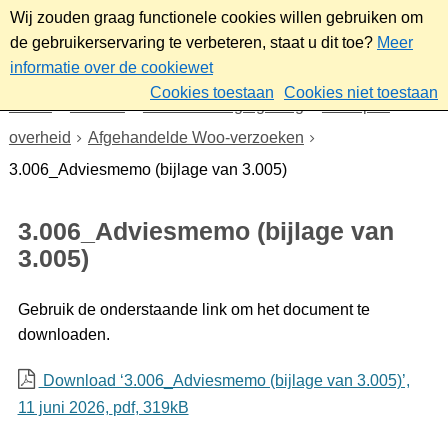
Wij zouden graag functionele cookies willen gebruiken om
de gebruikerservaring te verbeteren, staat u dit toe?
Meer
informatie over de cookiewet
Cookies toestaan
Cookies niet toestaan
Home
Bestuur
Beleid- en regelgeving
Wet open
overheid
Afgehandelde Woo-verzoeken
3.006_Adviesmemo (bijlage van 3.005)
3.006_Adviesmemo (bijlage van
3.005)
Gebruik de onderstaande link om het document te
downloaden.
Download ‘3.006_Adviesmemo (bijlage van 3.005)’,
11 juni 2026,
pdf
, 319kB