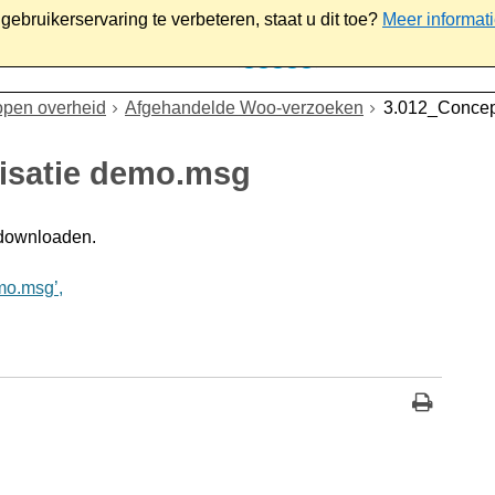
ebruikerservaring te verbeteren, staat u dit toe?
Meer informat
iaal
Werk & ondernemen
Bestuur
Contact
open overheid
Afgehandelde Woo-verzoeken
3.012_Concep
nisatie demo.msg
 downloaden.
mo.msg’,