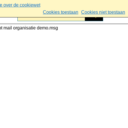
ie over de cookiewet
Cookies toestaan
Cookies niet toestaan
t mail organisatie demo.msg