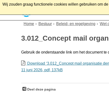
Wij zouden graag functionele cookies willen gebruiken om de g
Home
Wonen
Soc
Home
Bestuur
Beleid- en regelgeving
Wet 
3.012_Concept mail orga
Gebruik de onderstaande link om het document te
Download ‘3.012_Concept mail organisatie de
11 juni 2026,
pdf
, 137kB
Deel deze pagina