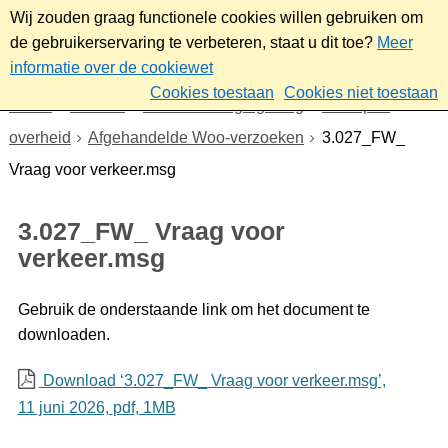
Wij zouden graag functionele cookies willen gebruiken om
de gebruikerservaring te verbeteren, staat u dit toe?
Meer
informatie over de cookiewet
Cookies toestaan
Cookies niet toestaan
Home
Bestuur
Beleid- en regelgeving
Wet open
overheid
Afgehandelde Woo-verzoeken
3.027_FW_
Vraag voor verkeer.msg
3.027_FW_ Vraag voor
verkeer.msg
Gebruik de onderstaande link om het document te
downloaden.
Download ‘3.027_FW_ Vraag voor verkeer.msg’,
11 juni 2026,
pdf
, 1MB