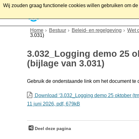
Wij zouden graag functionele cookies willen gebruiken om de g
Home
Wonen
Soc
Home
Bestuur
Beleid- en regelgeving
Wet 
3.031)
3.032_Logging demo 25 ok
(bijlage van 3.031)
Gebruik de onderstaande link om het document te
Download ‘3.032_Logging demo 25 oktober (tm 19
11 juni 2026,
pdf
, 679kB
Deel deze pagina