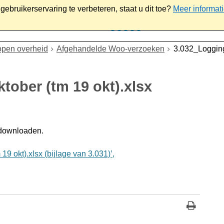
ebruikerservaring te verbeteren, staat u dit toe?
Meer informat
iaal
Werk & ondernemen
Bestuur
Contact
open overheid
Afgehandelde Woo-verzoeken
3.032_Logging
tober (tm 19 okt).xlsx
 downloaden.
 okt).xlsx (bijlage van 3.031)’,