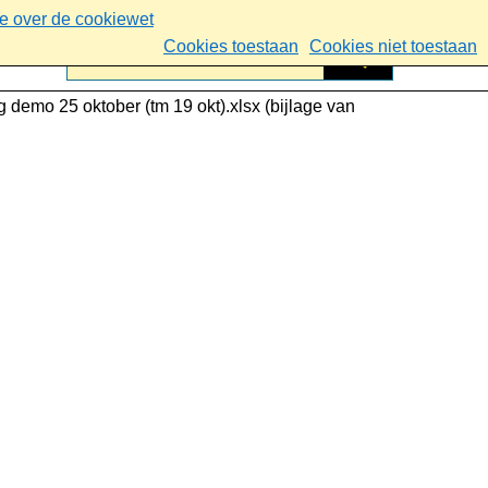
ie over de cookiewet
Cookies toestaan
Cookies niet toestaan
 demo 25 oktober (tm 19 okt).xlsx (bijlage van