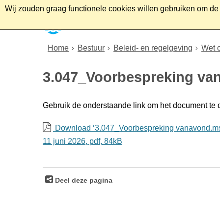
Wij zouden graag functionele cookies willen gebruiken om de g
Home
Wonen
Soc
Home
Bestuur
Beleid- en regelgeving
Wet 
3.047_Voorbespreking v
Gebruik de onderstaande link om het document te
Download ‘3.047_Voorbespreking vanavond.ms
11 juni 2026,
pdf
, 84kB
Deel deze pagina