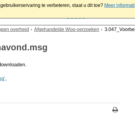
ebruikerservaring te verbeteren, staat u dit toe?
Meer informat
iaal
Werk & ondernemen
Bestuur
Contact
open overheid
Afgehandelde Woo-verzoeken
3.047_Voorbe
anavond.msg
 downloaden.
g’,