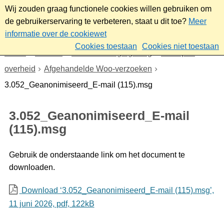
Wij zouden graag functionele cookies willen gebruiken om
de gebruikerservaring te verbeteren, staat u dit toe?
Meer
informatie over de cookiewet
Cookies toestaan
Cookies niet toestaan
Home
Bestuur
Beleid- en regelgeving
Wet open
overheid
Afgehandelde Woo-verzoeken
3.052_Geanonimiseerd_E-mail (115).msg
3.052_Geanonimiseerd_E-mail
(115).msg
Gebruik de onderstaande link om het document te
downloaden.
Download ‘3.052_Geanonimiseerd_E-mail (115).msg’,
11 juni 2026,
pdf
, 122kB