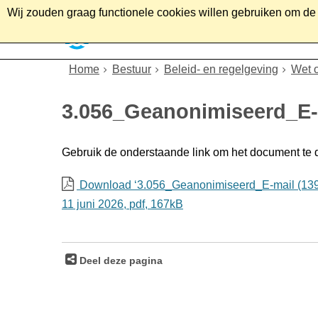
Wij zouden graag functionele cookies willen gebruiken om de g
Home
Wonen
Soc
Home
Bestuur
Beleid- en regelgeving
Wet 
3.056_Geanonimiseerd_E-
Gebruik de onderstaande link om het document te
Download ‘3.056_Geanonimiseerd_E-mail (139
11 juni 2026,
pdf
, 167kB
Deel deze pagina