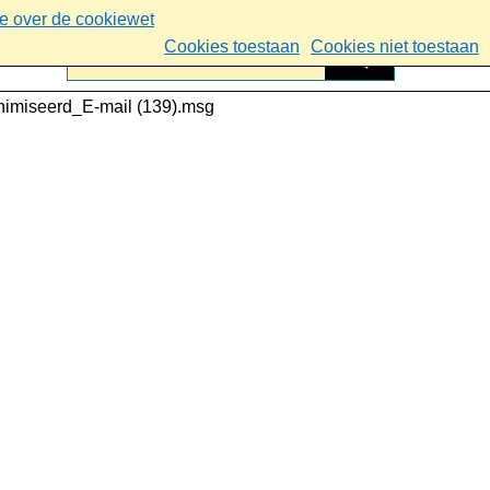
ie over de cookiewet
Cookies toestaan
Cookies niet toestaan
imiseerd_E-mail (139).msg