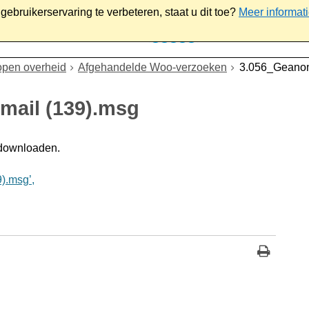
ebruikerservaring te verbeteren, staat u dit toe?
Meer informat
iaal
Werk & ondernemen
Bestuur
Contact
open overheid
Afgehandelde Woo-verzoeken
3.056_Geanon
mail (139).msg
 downloaden.
).msg’,