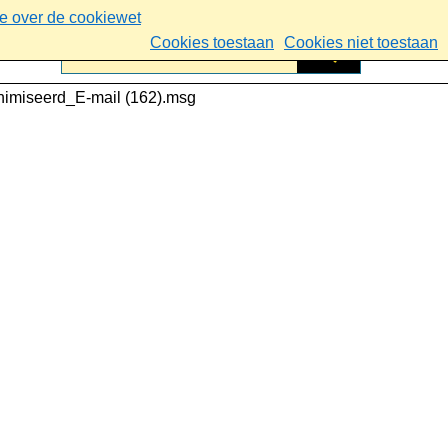
ie over de cookiewet
Cookies toestaan
Cookies niet toestaan
imiseerd_E-mail (162).msg