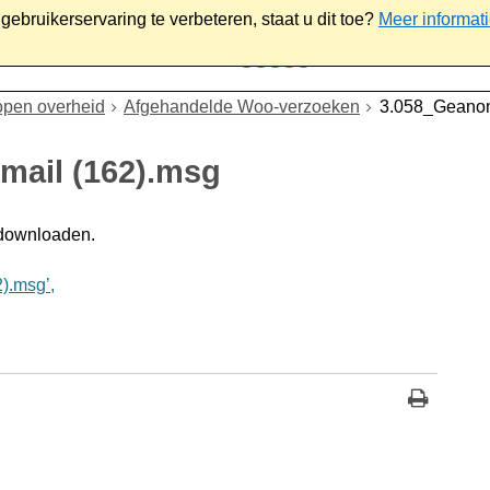
ebruikerservaring te verbeteren, staat u dit toe?
Meer informat
iaal
Werk & ondernemen
Bestuur
Contact
open overheid
Afgehandelde Woo-verzoeken
3.058_Geanon
mail (162).msg
 downloaden.
).msg’,