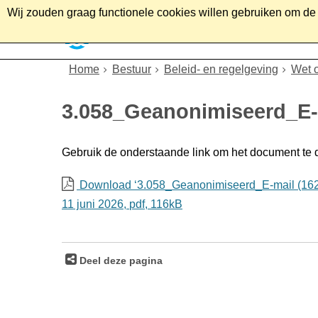
Wij zouden graag functionele cookies willen gebruiken om de g
Home
Wonen
Soc
Home
Bestuur
Beleid- en regelgeving
Wet 
3.058_Geanonimiseerd_E-
Gebruik de onderstaande link om het document te
Download ‘3.058_Geanonimiseerd_E-mail (162
11 juni 2026,
pdf
, 116kB
Deel deze pagina