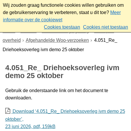
Wij zouden graag functionele cookies willen gebruiken om
de gebruikerservaring te verbeteren, staat u dit toe?
Meer
informatie over de cookiewet
Cookies toestaan
Cookies niet toestaan
Home
Bestuur
Beleid- en regelgeving
Wet open
overheid
Afgehandelde Woo-verzoeken
4.051_Re_
Driehoeksoverleg ivm demo 25 oktober
4.051_Re_ Driehoeksoverleg ivm
demo 25 oktober
Gebruik de onderstaande link om het document te
downloaden.
Download ‘4.051_Re_ Driehoeksoverleg ivm demo 25
oktober’,
23 juni 2026,
pdf
, 159kB