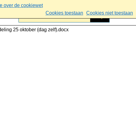
ie over de cookiewet
Cookies toestaan
Cookies niet toestaan
eling 25 oktober (dag zelf).docx