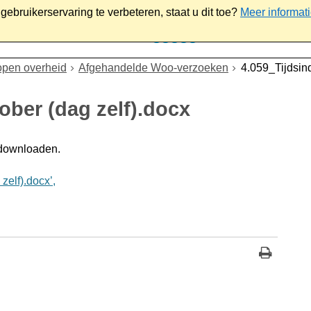
ebruikerservaring te verbeteren, staat u dit toe?
Meer informat
iaal
Werk & ondernemen
Bestuur
Contact
open overheid
Afgehandelde Woo-verzoeken
4.059_Tijdsind
ober (dag zelf).docx
 downloaden.
zelf).docx’,