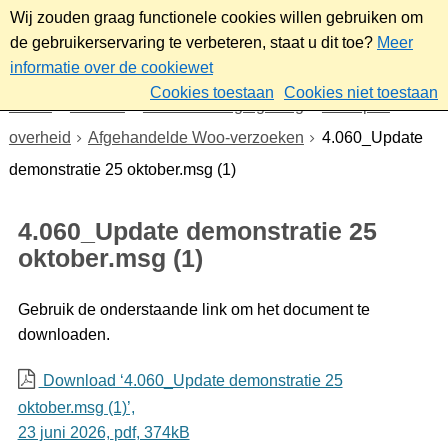
Wij zouden graag functionele cookies willen gebruiken om
de gebruikerservaring te verbeteren, staat u dit toe?
Meer
informatie over de cookiewet
Cookies toestaan
Cookies niet toestaan
Home
Bestuur
Beleid- en regelgeving
Wet open
overheid
Afgehandelde Woo-verzoeken
4.060_Update
demonstratie 25 oktober.msg (1)
4.060_Update demonstratie 25
oktober.msg (1)
Gebruik de onderstaande link om het document te
downloaden.
Download ‘4.060_Update demonstratie 25
oktober.msg (1)’,
23 juni 2026,
pdf
, 374kB