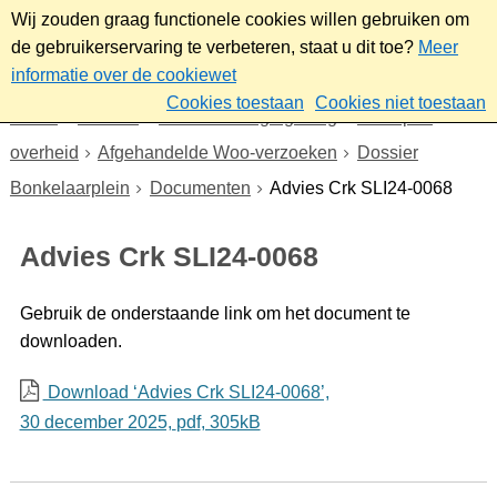
Wij zouden graag functionele cookies willen gebruiken om
de gebruikerservaring te verbeteren, staat u dit toe?
Meer
informatie over de cookiewet
Cookies toestaan
Cookies niet toestaan
Home
Bestuur
Beleid- en regelgeving
Wet open
overheid
Afgehandelde Woo-verzoeken
Dossier
Bonkelaarplein
Documenten
Advies Crk SLI24-0068
Advies Crk SLI24-0068
Gebruik de onderstaande link om het document te
downloaden.
Download ‘Advies Crk SLI24-0068’,
30 december 2025,
pdf
, 305kB