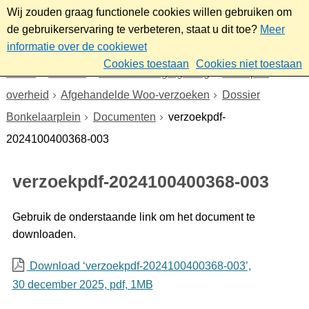
Wij zouden graag functionele cookies willen gebruiken om
de gebruikerservaring te verbeteren, staat u dit toe?
Meer
informatie over de cookiewet
Cookies toestaan
Cookies niet toestaan
Home
Bestuur
Beleid- en regelgeving
Wet open
overheid
Afgehandelde Woo-verzoeken
Dossier
Bonkelaarplein
Documenten
verzoekpdf-
2024100400368-003
verzoekpdf-2024100400368-003
Gebruik de onderstaande link om het document te
downloaden.
Download ‘verzoekpdf-2024100400368-003’,
30 december 2025,
pdf
, 1MB