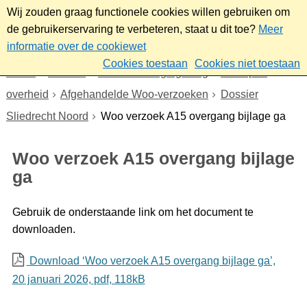
Wij zouden graag functionele cookies willen gebruiken om
de gebruikerservaring te verbeteren, staat u dit toe?
Meer
informatie over de cookiewet
Cookies toestaan
Cookies niet toestaan
Home
Bestuur
Beleid- en regelgeving
Wet open
overheid
Afgehandelde Woo-verzoeken
Dossier
Sliedrecht Noord
Woo verzoek A15 overgang bijlage ga
Woo verzoek A15 overgang bijlage
ga
Gebruik de onderstaande link om het document te
downloaden.
Download ‘Woo verzoek A15 overgang bijlage ga’,
20 januari 2026,
pdf
, 118kB