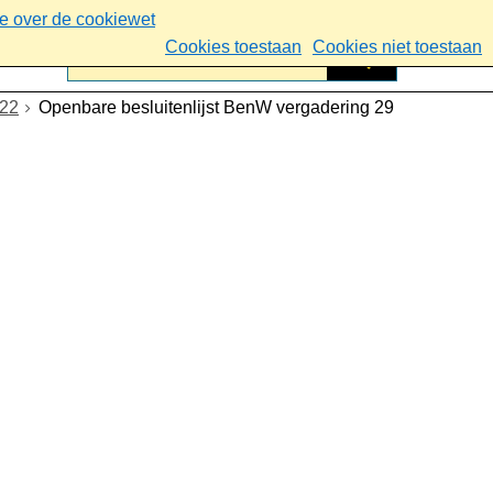
ie over de cookiewet
Cookies toestaan
Cookies niet toestaan
022
Openbare besluitenlijst BenW vergadering 29