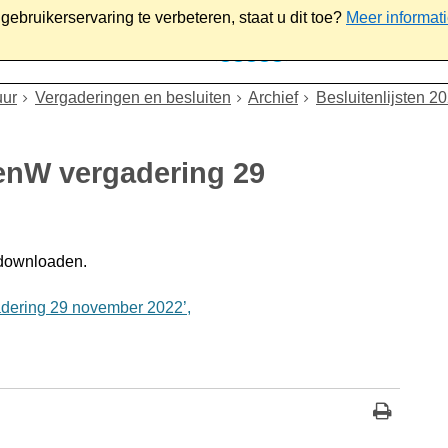
ebruikerservaring te verbeteren, staat u dit toe?
Meer informat
iaal
Werk & ondernemen
Bestuur
Contact
uur
Vergaderingen en besluiten
Archief
Besluitenlijsten 2
BenW vergadering 29
 downloaden.
dering 29 november 2022’,