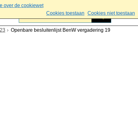
ie over de cookiewet
Cookies toestaan
Cookies niet toestaan
023
Openbare besluitenlijst BenW vergadering 19