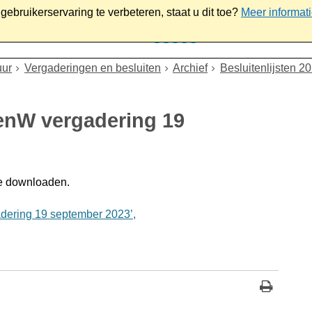
ebruikerservaring te verbeteren, staat u dit toe?
Meer informat
iaal
Werk & ondernemen
Bestuur
Contact
uur
Vergaderingen en besluiten
Archief
Besluitenlijsten 2
BenW vergadering 19
e downloaden.
dering 19 september 2023’,