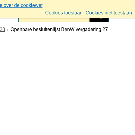
ie over de cookiewet
Cookies toestaan
Cookies niet toestaan
023
Openbare besluitenlijst BenW vergadering 27