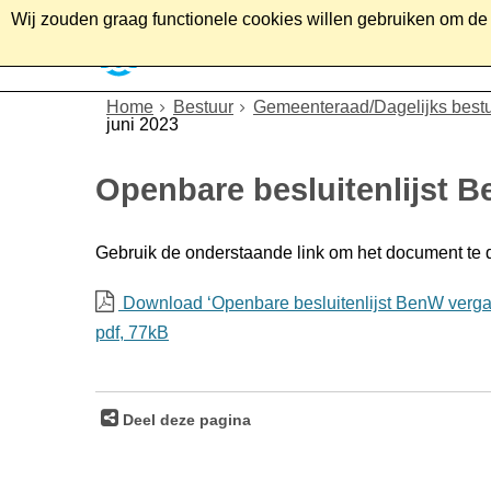
Wij zouden graag functionele cookies willen gebruiken om de g
Home
Wonen
Soc
Home
Bestuur
Gemeenteraad/Dagelijks best
juni 2023
Openbare besluitenlijst B
Gebruik de onderstaande link om het document te
Download ‘Openbare besluitenlijst BenW vergad
pdf
, 77kB
Deel deze pagina