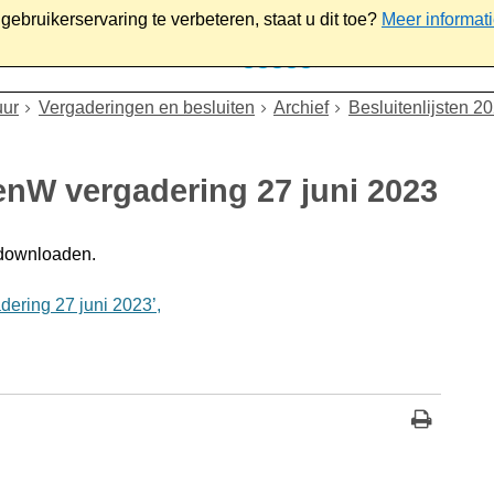
ebruikerservaring te verbeteren, staat u dit toe?
Meer informat
iaal
Werk & ondernemen
Bestuur
Contact
uur
Vergaderingen en besluiten
Archief
Besluitenlijsten 2
enW vergadering 27 juni 2023
 downloaden.
ering 27 juni 2023’,