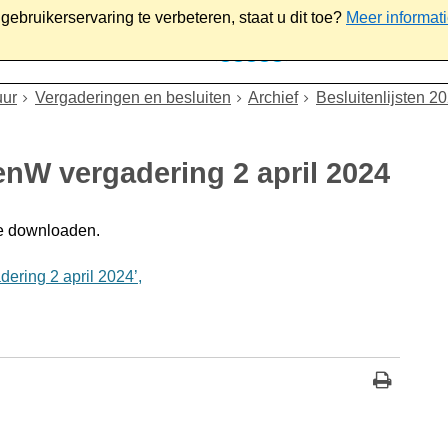
ebruikerservaring te verbeteren, staat u dit toe?
Meer informat
iaal
Werk & ondernemen
Bestuur
Contact
uur
Vergaderingen en besluiten
Archief
Besluitenlijsten 2
enW vergadering 2 april 2024
e downloaden.
ering 2 april 2024’,