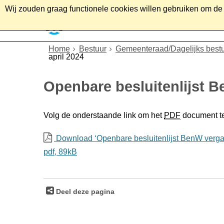
Wij zouden graag functionele cookies willen gebruiken om de g
Home
Wonen
Soc
Home
Bestuur
Gemeenteraad/Dagelijks best
april 2024
Openbare besluitenlijst B
Volg de onderstaande link om het
PDF
document t
Download ‘Openbare besluitenlijst BenW vergad
pdf
, 89kB
Deel deze pagina