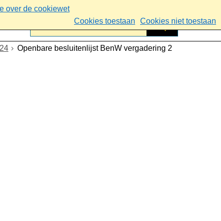
ie over de cookiewet
Cookies toestaan
Cookies niet toestaan
024
Openbare besluitenlijst BenW vergadering 2