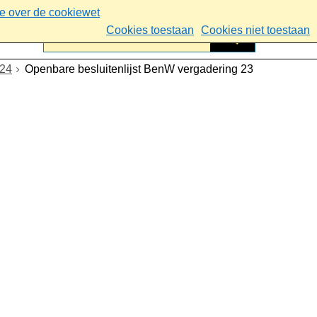
ie over de cookiewet
Cookies toestaan
Cookies niet toestaan
024
Openbare besluitenlijst BenW vergadering 23