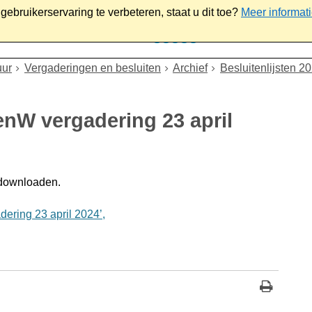
ebruikerservaring te verbeteren, staat u dit toe?
Meer informat
iaal
Werk & ondernemen
Bestuur
Contact
uur
Vergaderingen en besluiten
Archief
Besluitenlijsten 2
enW vergadering 23 april
 downloaden.
ering 23 april 2024’,