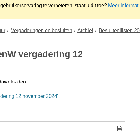
ebruikerservaring te verbeteren, staat u dit toe?
Meer informat
iaal
Werk & ondernemen
Bestuur
Contact
uur
Vergaderingen en besluiten
Archief
Besluitenlijsten 2
BenW vergadering 12
 downloaden.
dering 12 november 2024’,