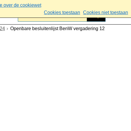
ie over de cookiewet
Cookies toestaan
Cookies niet toestaan
024
Openbare besluitenlijst BenW vergadering 12