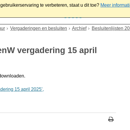
ebruikerservaring te verbeteren, staat u dit toe?
Meer informat
iaal
Werk & ondernemen
Bestuur
Contact
uur
Vergaderingen en besluiten
Archief
Besluitenlijsten 2
enW vergadering 15 april
 downloaden.
ering 15 april 2025’,