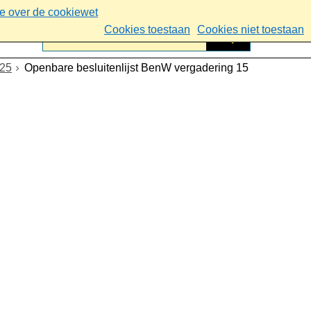
ie over de cookiewet
Cookies toestaan
Cookies niet toestaan
025
Openbare besluitenlijst BenW vergadering 15