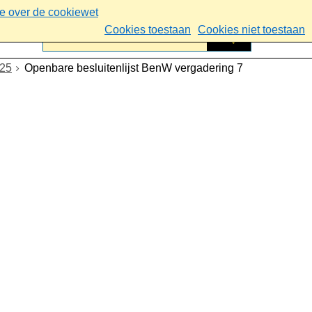
ie over de cookiewet
Cookies toestaan
Cookies niet toestaan
025
Openbare besluitenlijst BenW vergadering 7