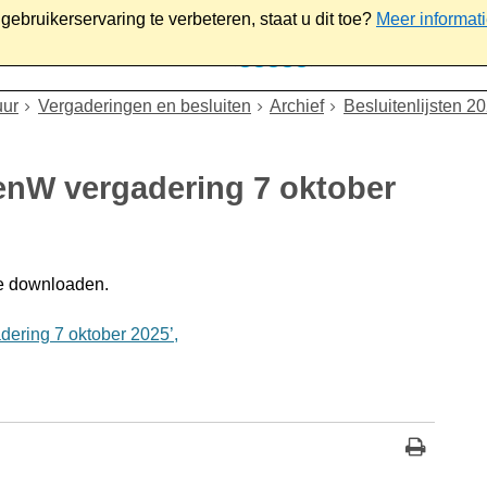
ebruikerservaring te verbeteren, staat u dit toe?
Meer informat
iaal
Werk & ondernemen
Bestuur
Contact
uur
Vergaderingen en besluiten
Archief
Besluitenlijsten 2
BenW vergadering 7 oktober
e downloaden.
ering 7 oktober 2025’,