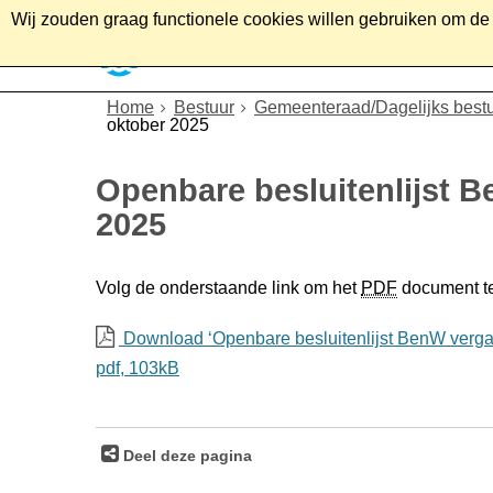
Wij zouden graag functionele cookies willen gebruiken om de g
Home
Wonen
Soc
Home
Bestuur
Gemeenteraad/Dagelijks best
oktober 2025
Openbare besluitenlijst 
2025
Volg de onderstaande link om het
PDF
document t
Download ‘Openbare besluitenlijst BenW vergad
pdf
, 103kB
Deel deze pagina