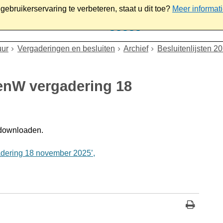
ebruikerservaring te verbeteren, staat u dit toe?
Meer informat
iaal
Werk & ondernemen
Bestuur
Contact
uur
Vergaderingen en besluiten
Archief
Besluitenlijsten 2
BenW vergadering 18
 downloaden.
dering 18 november 2025’,