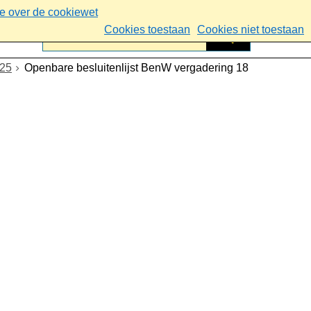
ie over de cookiewet
Cookies toestaan
Cookies niet toestaan
025
Openbare besluitenlijst BenW vergadering 18