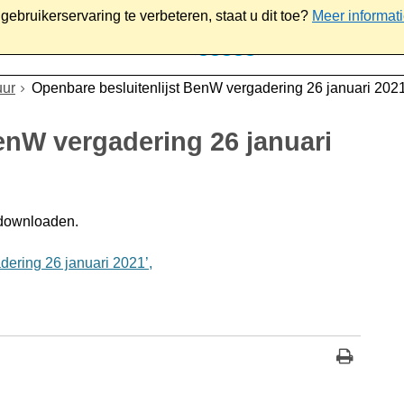
ebruikerservaring te verbeteren, staat u dit toe?
Meer informat
iaal
Werk & ondernemen
Bestuur
Contact
uur
Openbare besluitenlijst BenW vergadering 26 januari 202
enW vergadering 26 januari
 downloaden.
ering 26 januari 2021’,