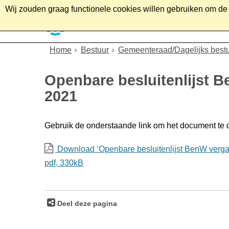
Wij zouden graag functionele cookies willen gebruiken om de g
Home
Wonen
Soc
Home
Bestuur
Gemeenteraad/Dagelijks best
Openbare besluitenlijst B
2021
Gebruik de onderstaande link om het document te
Download ‘Openbare besluitenlijst BenW vergad
pdf
, 330kB
Deel deze pagina