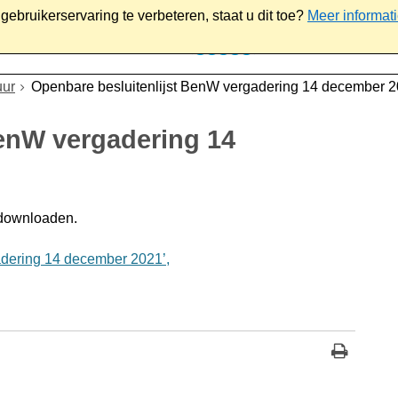
ebruikerservaring te verbeteren, staat u dit toe?
Meer informat
iaal
Werk & ondernemen
Bestuur
Contact
uur
Openbare besluitenlijst BenW vergadering 14 december 
BenW vergadering 14
 downloaden.
dering 14 december 2021’,