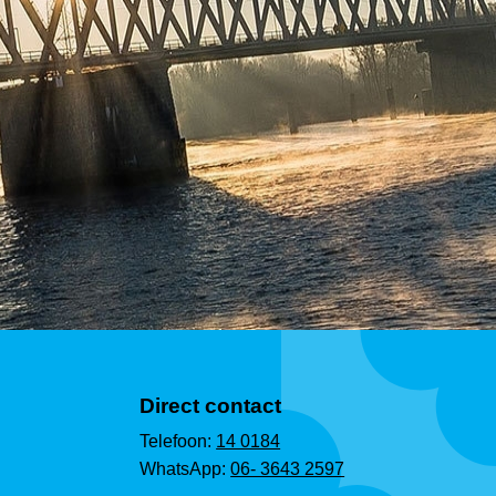
Direct contact
Telefoon:
14 0184
WhatsApp:
06- 3643 2597