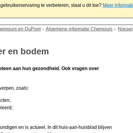
ebruikerservaring te verbeteren, staat u dit toe?
Meer informat
iaal
Werk & ondernemen
Bestuur
Contact
hemours en DuPont
Algemene informatie Chemours
Nieuws
er en bodem
eteen aan hun gezondheid. Ook vragen over
werpen, zoals:
ecten;
oleerd;
ndigen en is actueel. In dit huis-aan-huisblad blijven