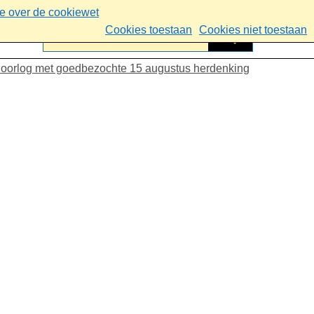
ie over de cookiewet
Cookies toestaan
Cookies niet toestaan
eldoorlog met goedbezochte 15 augustus herdenking