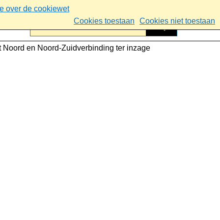
ie over de cookiewet
Cookies toestaan
Cookies niet toestaan
t Noord en Noord-Zuidverbinding ter inzage