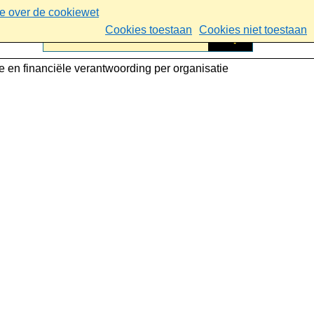
ie over de cookiewet
Cookies toestaan
Cookies niet toestaan
ke en financiële verantwoording per organisatie