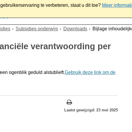
ebruikerservaring te verbeteren, staat u dit toe?
Meer informat
iaal
Werk & ondernemen
Bestuur
Contact
idies
Subsidies onderwijs
Downloads
Bijlage inhoudelij
inanciële verantwoording per
en ogenblik geduld alstublieft.
Gebruik deze link om de
Laatst gewijzigd: 23 mei 2025