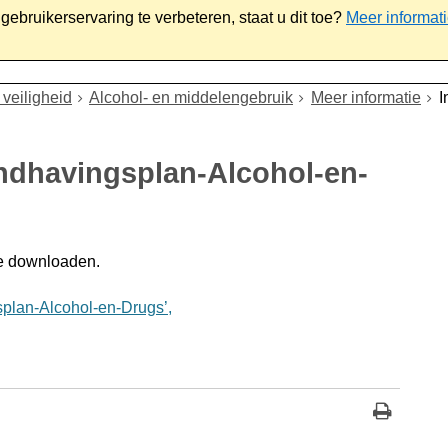
ebruikerservaring te verbeteren, staat u dit toe?
Meer informat
iaal
Werk & ondernemen
Bestuur
Contact
veiligheid
Alcohol- en middelengebruik
Meer informatie
I
andhavingsplan-Alcohol-en-
e downloaden.
plan-Alcohol-en-Drugs’,