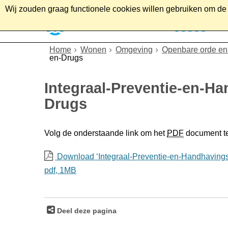
Wij zouden graag functionele cookies willen gebruiken om de g
Home
Wonen
Soc
Home
Wonen
Omgeving
Openbare orde en 
en-Drugs
Integraal-Preventie-en-H
Drugs
Volg de onderstaande link om het
PDF
document t
Download ‘Integraal-Preventie-en-Handhavings
pdf
, 1MB
Deel deze pagina