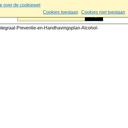
ie over de cookiewet
Cookies toestaan
Cookies niet toestaan
ntegraal-Preventie-en-Handhavingsplan-Alcohol-