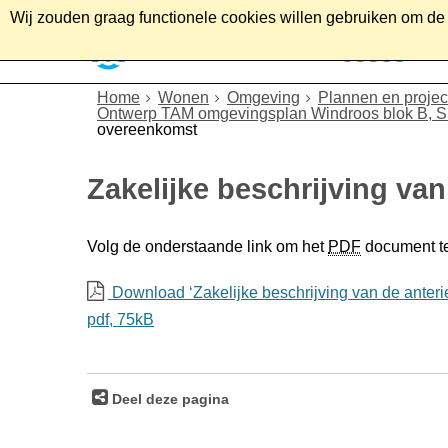
Wij zouden graag functionele cookies willen gebruiken om de g
Home
Wonen
Soc
Home
Wonen
Omgeving
Plannen en projec
Ontwerp TAM omgevingsplan Windroos blok B, Sl
overeenkomst
Zakelijke beschrijving va
Volg de onderstaande link om het
PDF
document t
Download ‘Zakelijke beschrijving van de anteri
pdf
, 75kB
Deel deze pagina