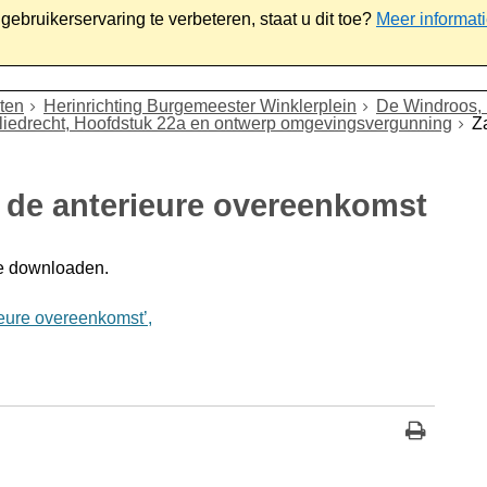
ebruikerservaring te verbeteren, staat u dit toe?
Meer informat
iaal
Werk & ondernemen
Bestuur
Contact
ten
Herinrichting Burgemeester Winklerplein
De Windroos, 
iedrecht, Hoofdstuk 22a en ontwerp omgevingsvergunning
Z
n de anterieure overeenkomst
e downloaden.
eure overeenkomst’,