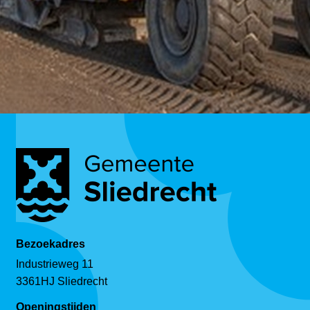
Bezoekadres
Industrieweg 11
3361HJ Sliedrecht
Openingstijden