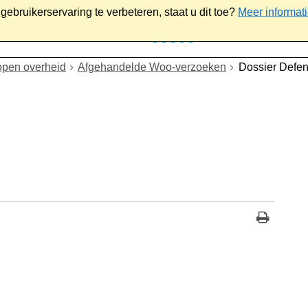
ebruikerservaring te verbeteren, staat u dit toe?
Meer informat
iaal
Werk & ondernemen
Bestuur
Contact
open overheid
Afgehandelde Woo-verzoeken
Dossier Defen