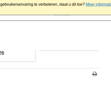
ebruikerservaring te verbeteren, staat u dit toe?
Meer informat
iaal
Werk & ondernemen
Bestuur
Contact
26