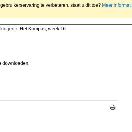
ebruikerservaring te verbeteren, staat u dit toe?
Meer informat
iaal
Werk & ondernemen
Bestuur
Contact
kingen
Het Kompas, week 16
e downloaden.