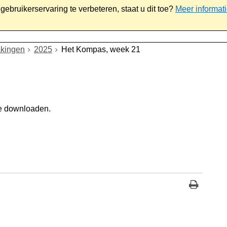
ebruikerservaring te verbeteren, staat u dit toe?
Meer informat
iaal
Werk & ondernemen
Bestuur
Contact
kingen
2025
Het Kompas, week 21
e downloaden.