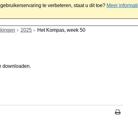
ebruikerservaring te verbeteren, staat u dit toe?
Meer informat
iaal
Werk & ondernemen
Bestuur
Contact
kingen
2025
Het Kompas, week 50
e downloaden.