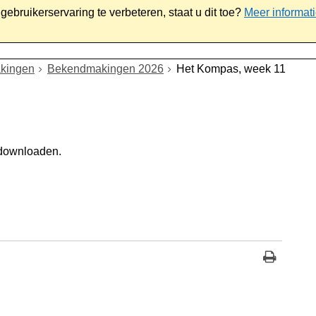
ebruikerservaring te verbeteren, staat u dit toe?
Meer informat
iaal
Werk & ondernemen
Bestuur
Contact
kingen
Bekendmakingen 2026
Het Kompas, week 11
 downloaden.