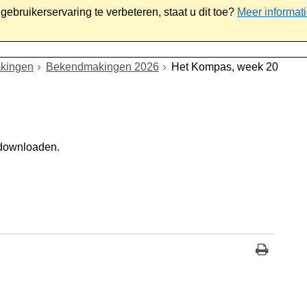
ebruikerservaring te verbeteren, staat u dit toe?
Meer informat
iaal
Werk & ondernemen
Bestuur
Contact
kingen
Bekendmakingen 2026
Het Kompas, week 20
 downloaden.