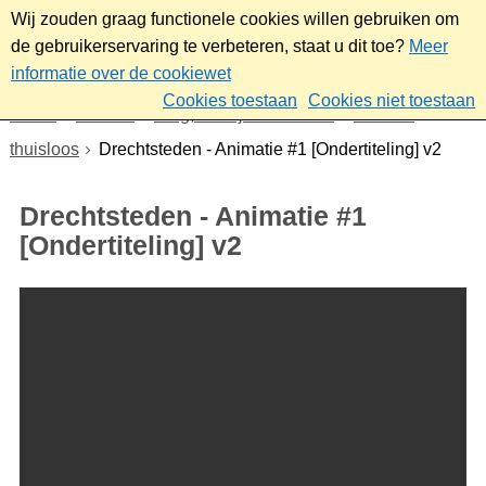
Wij zouden graag functionele cookies willen gebruiken om
de gebruikerservaring te verbeteren, staat u dit toe?
Meer
informatie over de cookiewet
Cookies toestaan
Cookies niet toestaan
Home
Sociaal
Zorg, welzijn & overlast
Dak- en
thuisloos
Drechtsteden - Animatie #1 [Ondertiteling] v2
Drechtsteden - Animatie #1
[Ondertiteling] v2