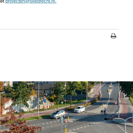
met
projecten@sliedrecht.nl.