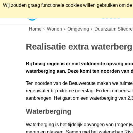
Wij zouden graag functionele cookies willen gebruiken om de g
Home
Wonen
Soc
Home
Wonen
Omgeving
Duurzaam Sliedre
Realisatie extra waterber
Bij hevig regen is er niet voldoende opvang vo
waterberging aan. Deze komt ten noorden van 
Ten noorden van de Betuweroute maken we ruimte v
regenwater bij extreme neerslag. En ter compensat
aanbrengen. Het gaat om een waterberging van 2,3
Waterberging
Waterberging is het tijdelijk opvangen van (regen)w
meren en plassen. Samen met het waterschap Rivi