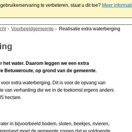
ebruikerservaring te verbeteren, staat u dit toe?
Meer informat
iaal
Werk & ondernemen
Bestuur
Contact
cht
Voorbeeldgemeente
Realisatie extra waterberging
ging
or het water. Daarom leggen we een extra
de Betuweroute, op grond van de gemeente.
oor extra waterberging. Dit is voor de opvang van
ie van verharding die we in de toekomst ergens anders
5 hectare.
ater in bijvoorbeeld bodem, sloten, beekjes, rivieren,
erenland moet de gemeente zorgen dat er voldoende