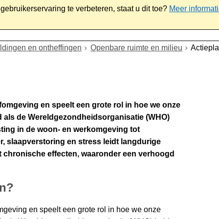
ebruikerservaring te verbeteren, staat u dit toe?
Meer informat
iaal
Werk & ondernemen
Bestuur
Contact
dingen en ontheffingen
Openbare ruimte en milieu
Actiepla
efomgeving en speelt een grote rol in hoe we onze
ad als de Wereldgezondheidsorganisatie (WHO)
sting in de woon- en werkomgeving tot
 slaapverstoring en stress leidt langdurige
tot chronische effecten, waaronder een verhoogd
an?
mgeving en speelt een grote rol in hoe we onze