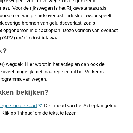
telijke wegen. Voor deze wegen is de gemeente
last. Voor de rijkswegen is het Rijkswaterstaat als
oorkomen van geluidsoverlast. Industrielawaai speelt
k overige bronnen van geluidsoverlast, zoals
iet opgenomen in dit actieplan. Deze vormen van overlast
 (APV) en/of industrielawaai.
k?
er) wegdek. Hier wordt in het actieplan dan ook de
oveel mogelijk met maatregelen uit het Verkeers-
rprogramma van wegen.
kken bekijken?
egels op de kaart
. De inhoud van het Actieplan geluid
Klik op 'Inhoud' om de tekst te lezen;