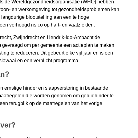
 als de Wereldgezondheidsorganisatie (WHO) hebben
e woon- en werkomgeving tot gezondheidsproblemen kan
t langdurige blootstelling aan een te hoge
 een verhoogd risico op hart- en vaatziekten.
echt, Zwijndrecht en Hendrik-Ido-Ambacht de
) gevraagd om per gemeente een actieplan te maken
g te reduceren. Dit gebeurt elke vijf jaar en is een
ngslawaai en een verplicht programma
an?
an ernstige hinder en slaapverstoring in bestaande
de maatregelen die worden genomen om geluidhinder te
een terugblik op de maatregelen van het vorige
over?