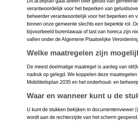
Dit actieplan gaat alleen over geluid van gemeen
verantwoordelijk voor het beperken van geluidsover
beheerder verantwoordelijk voor het beperken en v
binnen onze gemeente slechts een beperkte rol. Oo
bijvoorbeeld burenlawaai of last van horeca zijn n
vallen onder de Algemene Plaatselijke Verordening
Welke maatregelen zijn mogelij
De meest doelmatige maatregel is aanleg van stil(l
nadruk op gelegd. We koppelen deze maatregelen z
Mobiliteitsplan 2035 en het onderhoud- en behee
Waar en wanneer kunt u de stu
U kunt de stukken bekijken in documentenviewer
R
wordt aan de rechterzijde van het scherm geopend. 