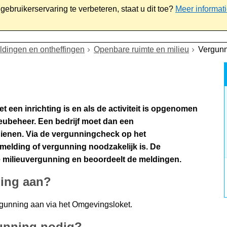
ebruikerservaring te verbeteren, staat u dit toe?
Meer informat
iaal
Werk & ondernemen
Bestuur
Contact
dingen en ontheffingen
Openbare ruimte en milieu
Vergunn
t een inrichting is en als de activiteit is opgenomen
ieubeheer. Een bedrijf moet dan een
ienen. Via de vergunningcheck op het
melding of vergunning noodzakelijk is. De
 milieuvergunning en beoordeelt de meldingen.
ning aan?
rgunning aan via het Omgevingsloket.
gunning nodig?