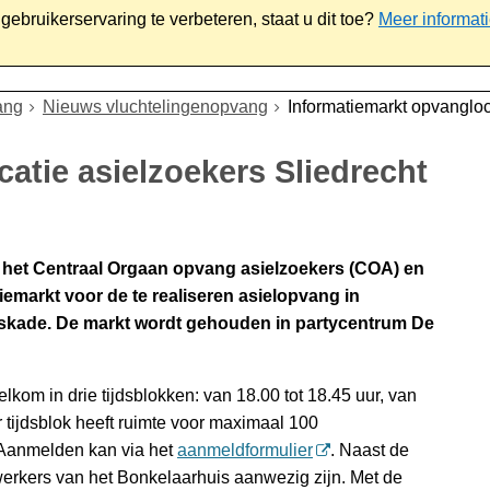
ebruikerservaring te verbeteren, staat u dit toe?
Meer informat
iaal
Werk & ondernemen
Bestuur
Contact
ang
Nieuws vluchtelingenopvang
Informatiemarkt opvangloc
atie asielzoekers Sliedrecht
 het Centraal Orgaan opvang asielzoekers (COA) en
emarkt voor de te realiseren asielopvang in
skade. De markt wordt gehouden in partycentrum De
lkom in drie tijdsblokken: van 18.00 tot 18.45 uur, van
r tijdsblok heeft ruimte voor maximaal 100
 Aanmelden kan via het
aanmeldformulier
. Naast de
erkers van het Bonkelaarhuis aanwezig zijn. Met de