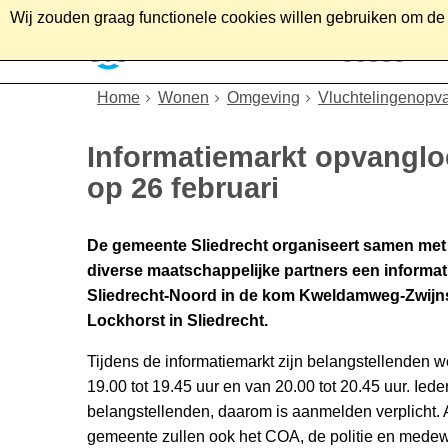
Wij zouden graag functionele cookies willen gebruiken om de g
Home
Wonen
Soc
Home
Wonen
Omgeving
Vluchtelingenopv
Informatiemarkt opvangloc
op 26 februari
De gemeente Sliedrecht organiseert samen met
diverse maatschappelijke partners een informati
Sliedrecht-Noord in de kom Kweldamweg-Zwijn
Lockhorst in Sliedrecht.
Tijdens de informatiemarkt zijn belangstellenden we
19.00 tot 19.45 uur en van 20.00 tot 20.45 uur. Iede
belangstellenden, daarom is aanmelden verplicht.
gemeente zullen ook het COA, de politie en medew